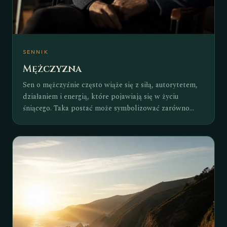
SENNIK
Mężczyzna
Sen o mężczyźnie często wiąże się z siłą, autorytetem,
działaniem i energią, które pojawiają się w życiu
śniącego. Taka postać może symbolizować zarówno
konkretne relacje, jak i cechy charakteru, których w
danym momencie potrzebujesz lub z którymi próbujesz
się zmierzyć. Znaczenie snu zależy od tego, kim był
mężczyzna, jakie wzbudzał emocje i w jakiej sytuacji się
pojawił. Motyw mężczyzny w senniku bywa również
odczytywany jako znak wewnętrznej równowagi
między rozsądkiem a uczuciami. Czasem wskazuje na
potrzebę wsparcia, bezpieczeństwa albo podjęcia
ważnej decyzji, a innym razem zapowiada konfrontację
z własnymi ambicjami, lękami lub oczekiwaniami. To