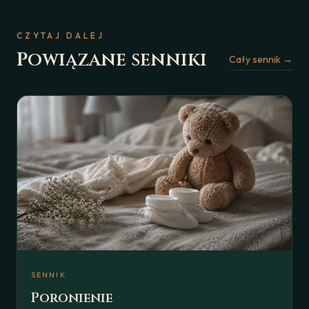
CZYTAJ DALEJ
Powiązane senniki
Cały sennik →
SENNIK
Poronienie