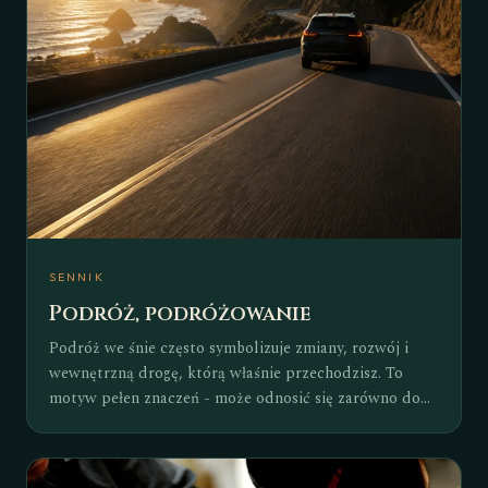
symbol, który może mieć zarówno pozytywne, jak i
ostrzegawcze znaczenie. Pojawienie się mężczyzny we
śnie nierzadko zachęca do przyjrzenia się relacjom z
otoczeniem oraz własnemu podejściu do
odpowiedzialności, władzy i zaangażowania. W
zależności od przebiegu snu może oznaczać
nadchodzące zmiany, tęsknotę za stabilizacją albo
potrzebę lepszego zrozumienia samego siebie.
SENNIK
Podróż, podróżowanie
Podróż we śnie często symbolizuje zmiany, rozwój i
wewnętrzną drogę, którą właśnie przechodzisz. To
motyw pełen znaczeń - może odnosić się zarówno do
nowych początków, jak i do potrzeby ucieczki od
codzienności, poszukiwania celu lub odpowiedzi na
ważne pytania. Sen o podróżowaniu bywa także