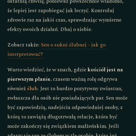
ostatnią chwilę, ponieważ powszechnie wiadomo,
że lepiej jest zapobiegać jak leczyć. Kontroluj
zdrowie raz na jakiś czas, sprawdzając wymierne
efekty swoich działań. Dbaj o siebie.
Zobacz także:
Sen o sukni ślubnej - jak go
interpretować?
Warto wiedzieć, że w snach, gdzie
kościół jest na
pierwszym planie
, czasem ważną rolę odgrywa
również
ślub
. Jest to bardzo pozytywny zwiastun,
zwłaszcza dla osób nie posiadających par. Sen może
być zapowiedzią, nadejścia odpowiedniej osoby, z
którą to zawiążą długotrwałą relacje, która być
może zakończy się związkiem małżeńskim. Jeśli
zdarzy się sen ze ślubem w tle osobie, która już