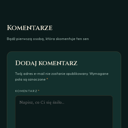
przemianę albo chęć odzyskania kontroli. Znaczenie
takiego snu zależy jednak od jego przebiegu i emocji,
które mu towarzyszą. Obcinanie włosów z własnej woli
może oznaczać gotowość na świeży początek,
Komentarze
natomiast przymus lub niezadowolenie po zmianie
fryzury często wskazują na lęk przed stratą, presją
Bądź pierwszą osobą, która skomentuje ten sen
otoczenia albo trudnością w zaakceptowaniu
nadchodzących zmian.
Dodaj komentarz
Twój adres e-mail nie zostanie opublikowany. Wymagane
pola są oznaczone
*
KOMENTARZ
*