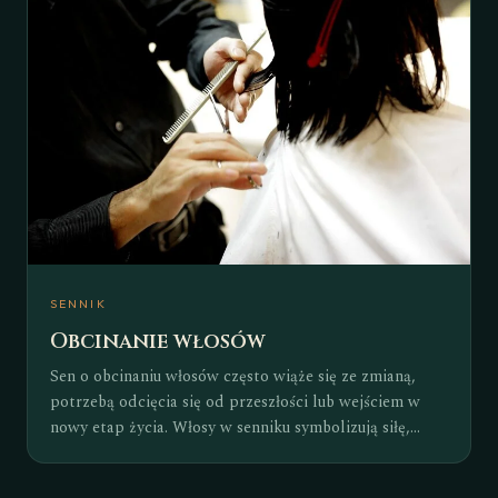
odbiciem emocji związanych z przyszłością,
niepewnością i pragnieniem odkrywania tego, co
jeszcze nieznane. W zależności od przebiegu wyprawy,
środka transportu czy towarzyszących Ci osób, taki sen
może odsłaniać Twoje nastawienie do zmian, relacji i
życiowych wyzwań.
SENNIK
Obcinanie włosów
Sen o obcinaniu włosów często wiąże się ze zmianą,
potrzebą odcięcia się od przeszłości lub wejściem w
nowy etap życia. Włosy w senniku symbolizują siłę,
tożsamość i sposób, w jaki postrzegamy samych siebie,
dlatego ich skracanie może odzwierciedlać wewnętrzną