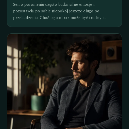
Sen o poronieniu często budzi silne emocje i
pozostawia po sobie niepokój jeszcze długo po
przebudzeniu. Choć jego obraz może być trudny i
poruszający, w senniku rzadko należy odczytywać go
dosłownie - częściej symbolizuje lęk przed stratą,
rozczarowanie lub nagłe zakończenie ważnego etapu w
życiu. Taki sen może pojawiać się w momentach
wewnętrznego napięcia, niepewności albo obawy, że
coś cennego wymyka się spod kontroli. Bywa też
znakiem niespełnionych planów, tłumionych emocji lub
potrzeby uważniejszego przyjrzenia się własnym
relacjom i poczuciu bezpieczeństwa. W symbolice snów
poronienie wiąże się również z kruchością nadziei i
trudnością w doprowadzeniu czegoś do końca. To
motyw, który skłania do refleksji nad tym, co wymaga
ochrony, troski i większej uwagi w codziennym życiu.