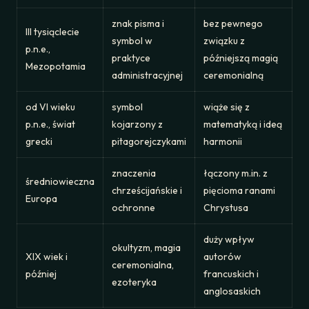
znak pisma i
bez pewnego
III tysiąclecie
symbol w
związku z
p.n.e.,
praktyce
późniejszą magią
Mezopotamia
administracyjnej
ceremonialną
od VI wieku
symbol
wiąże się z
p.n.e., świat
kojarzony z
matematyką i ideą
grecki
pitagorejczykami
harmonii
znaczenia
łączony m.in. z
średniowieczna
chrześcijańskie i
pięcioma ranami
Europa
ochronne
Chrystusa
duży wpływ
okultyzm, magia
XIX wiek i
autorów
ceremonialna,
później
francuskich i
ezoteryka
anglosaskich