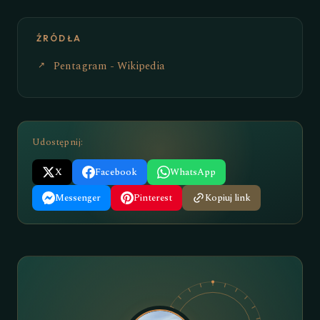
ŹRÓDŁA
Pentagram - Wikipedia
Udostępnij:
X
Facebook
WhatsApp
Messenger
Pinterest
Kopiuj link