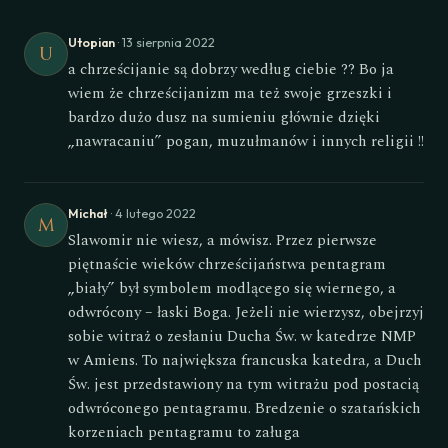
Utopian
· 13 sierpnia 2022
U
a chrześcijanie są dobrzy według ciebie ?? Bo ja
wiem że chrześcijanizm ma też swoje grzeszki i
bardzo dużo dusz na sumieniu głównie dzięki
„nawracaniu” pogan, muzułmanów i innych religii !!
Michał
· 4 lutego 2022
M
Slawomir nie wiesz, a mówisz. Przez pierwsze
piętnaście wieków chrześcijaństwa pentagram
„biały” był symbolem modlącego się wiernego, a
odwrócony – łaski Boga. Jeżeli nie wierzysz, obejrzyj
sobie witraż o zesłaniu Ducha Św. w katedrze NMP
w Amiens. To największa francuska katedra, a Duch
Św. jest przedstawiony na tym witrażu pod postacią
odwróconego pentagramu. Bredzenie o szatańskich
korzeniach pentagramu to załuga