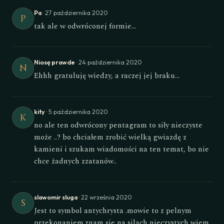
Pa
· 27 października 2020
P
tak ale w odwróconej formie…
Niosę prawde
· 24 października 2020
N
Ehhh gratuluję wiedzy, a raczej jej braku…
kity
· 5 października 2020
K
no ale ten odwrócony pentagram to siły nieczyste
może ..? bo chciałem zrobić wielką gwiazdę z
kamieni i szukam wiadomości na ten temat, bo nie
chce żadnych zzatanów..
slawomir sluga
· 22 września 2020
S
Jest to symbol antychrysta .mowie to z pelnym
przekonaniem.znam sie na silach nieczystych wiem